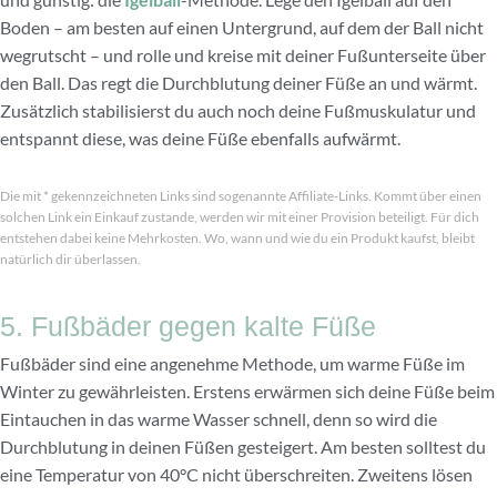
Boden – am besten auf einen Untergrund, auf dem der Ball nicht
wegrutscht – und rolle und kreise mit deiner Fußunterseite über
den Ball. Das regt die Durchblutung deiner Füße an und wärmt.
Zusätzlich stabilisierst du auch noch deine Fußmuskulatur und
entspannt diese, was deine Füße ebenfalls aufwärmt.
Die mit * gekennzeichneten Links sind sogenannte Affiliate-Links. Kommt über einen
solchen Link ein Einkauf zustande, werden wir mit einer Provision beteiligt. Für dich
entstehen dabei keine Mehrkosten. Wo, wann und wie du ein Produkt kaufst, bleibt
natürlich dir überlassen.
5. Fußbäder gegen kalte Füße
Fußbäder sind eine angenehme Methode, um warme Füße im
Winter zu gewährleisten. Erstens erwärmen sich deine Füße beim
Eintauchen in das warme Wasser schnell, denn so wird die
Durchblutung in deinen Füßen gesteigert. Am besten solltest du
eine Temperatur von 40°C nicht überschreiten. Zweitens lösen