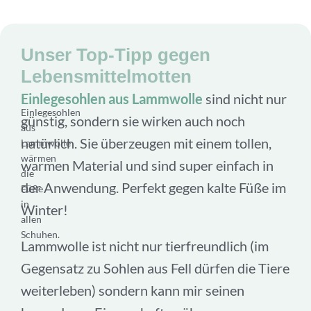
Unser Top-Tipp gegen
Lebensmittelmotten
Einlegesohlen aus Lammwolle
sind nicht nur
Einlegesohlen
günstig, sondern sie wirken auch noch
aus
natürlich. Sie überzeugen mit einem tollen,
Lammwolle
wärmen
warmen Material und sind super einfach in
die
der Anwendung. Perfekt gegen kalte Füße im
Füße
in
Winter!
allen
Schuhen.
Lammwolle ist nicht nur tierfreundlich (im
Gegensatz zu Sohlen aus Fell dürfen die Tiere
weiterleben) sondern kann mir seinen