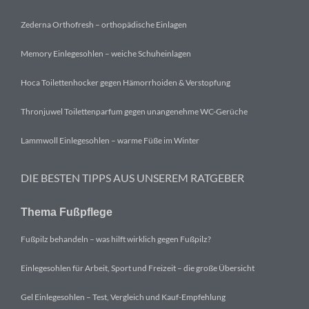
Zederna Orthofresh – orthopädische Einlagen
Memory Einlegesohlen – weiche Schuheinlagen
Hoca Toilettenhocker gegen Hämorrhoiden & Verstopfung
Thronjuwel Toilettenparfum gegen unangenehme WC-Gerüche
Lammwoll Einlegesohlen – warme Füße im Winter
DIE BESTEN TIPPS AUS UNSEREM RATGEBER
Thema Fußpflege
Fußpilz behandeln – was hilft wirklich gegen Fußpilz?
Einlegesohlen für Arbeit, Sport und Freizeit – die große Übersicht
Gel Einlegesohlen – Test, Vergleich und Kauf-Empfehlung