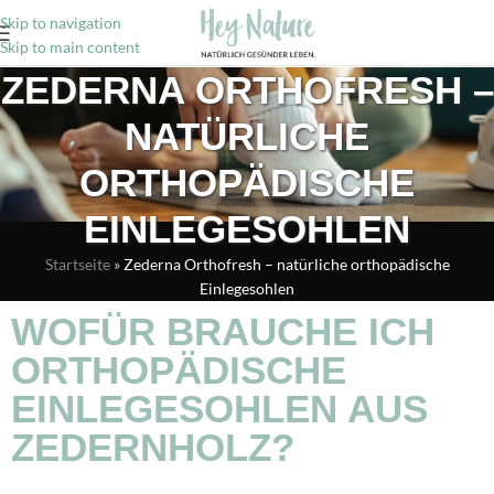
Skip to navigation
Skip to main content
ZEDERNA ORTHOFRESH –
NATÜRLICHE
ORTHOPÄDISCHE
EINLEGESOHLEN
Startseite
»
Zederna Orthofresh – natürliche orthopädische
Einlegesohlen
WOFÜR BRAUCHE ICH
ORTHOPÄDISCHE
EINLEGESOHLEN AUS
ZEDERNHOLZ?