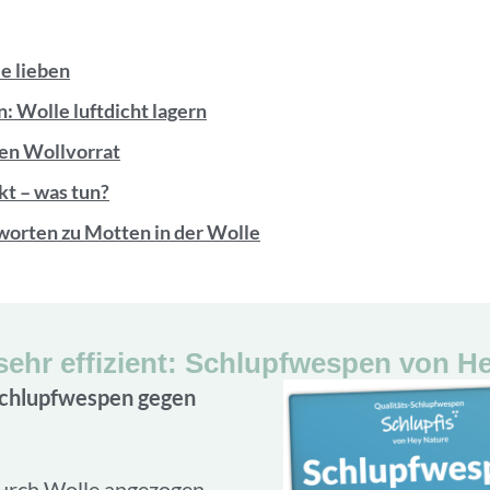
e lieben
: Wolle luftdicht lagern
nen Wollvorrat
kt – was tun?
worten zu Motten in der Wolle
e sehr effizient: Schlupfwespen von H
Schlupfwespen gegen
urch Wolle angezogen