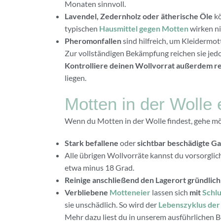
Monaten sinnvoll.
Lavendel, Zedernholz oder ätherische Öle
kö
typischen
Hausmittel gegen Motten
wirken ni
Pheromonfallen
sind hilfreich, um Kleidermot
Zur vollständigen Bekämpfung reichen sie jedo
Kontrolliere deinen Wollvorrat außerdem r
liegen.
Motten in der Wolle
Wenn du Motten in der Wolle findest, gehe mö
Stark befallene
oder
sichtbar beschädigte G
Alle übrigen Wollvorräte kannst du vorsorglic
etwa minus 18 Grad.
Reinige anschließend den Lagerort gründlich
Verbliebene
Motteneier
lassen sich
mit
Schl
sie unschädlich. So wird der
Lebenszyklus der
Mehr dazu liest du in unserem ausführlichen B