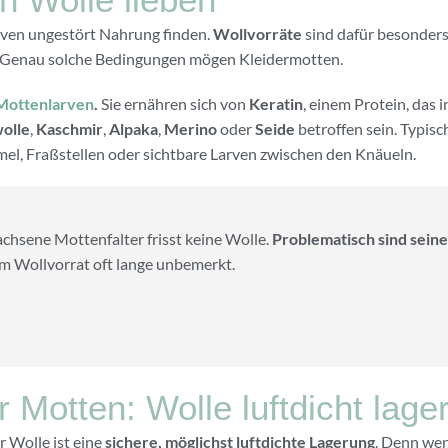
rven ungestört Nahrung finden.
Wollvorräte
sind dafür besonders 
. Genau solche Bedingungen mögen Kleidermotten.
Mottenlarven
.
Sie ernähren sich von
Keratin
, einem Protein, das i
olle
,
Kaschmir
,
Alpaka
,
Merino
oder
Seide
betroffen sein. Typis
mel, Fraßstellen oder sichtbare Larven zwischen den Knäueln.
chsene Mottenfalter frisst keine Wolle.
Problematisch sind sein
im Wollvorrat oft lange unbemerkt.
 Motten: Wolle luftdicht lage
 Wolle ist eine
sichere, möglichst luftdichte Lagerung
. Denn we