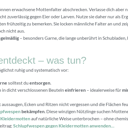
nnen erwachsene Mottenfalter abschrecken. Verlasse dich aber nic
cht zuverlässig gegen Eier oder Larven. Nutze sie daher nur als Er
ten frühzeitig zu bemerken. Sie locken männliche Falter an und zeig
ch nicht aus.
egelmäßig
– besonders Garne, die lange unberührt in Schubladen,
 entdeckt – was tun?
glichst ruhig und systematisch vor:
arne
solltest du
entsorgen
.
h in dicht verschlossenen Beuteln
einfrieren
– idealerweise für
mi
:
aussaugen, Ecken und Ritzen nicht vergessen und die Flächen fe
upfwespen
bekämpfen
. Diese winzigen Nützlinge suchen Mottene
 Kleidermotten
auf natürliche Weise unterbrochen – ohne chemis
eitrag:
Schlupfwespen gegen Kleidermotten anwenden…