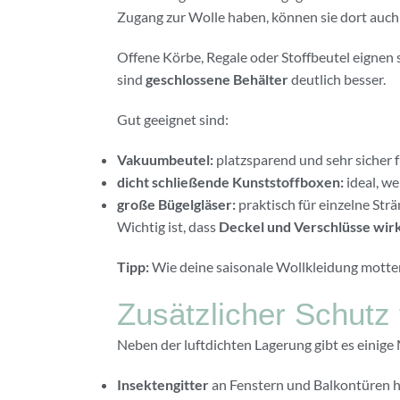
Zugang zur Wolle haben, können sie dort auch 
Offene Körbe, Regale oder Stoffbeutel eignen si
sind
geschlossene Behälter
deutlich besser.
Gut geeignet sind:
Vakuumbeutel:
platzsparend und sehr sicher
dicht schließende Kunststoffboxen:
ideal, w
große Bügelgläser:
praktisch für einzelne Str
Wichtig ist, dass
Deckel und Verschlüsse wirk
Tipp:
Wie deine saisonale Wollkleidung mottenf
Zusätzlicher Schutz 
Neben der luftdichten Lagerung gibt es einig
Insektengitter
an Fenstern und Balkontüren he