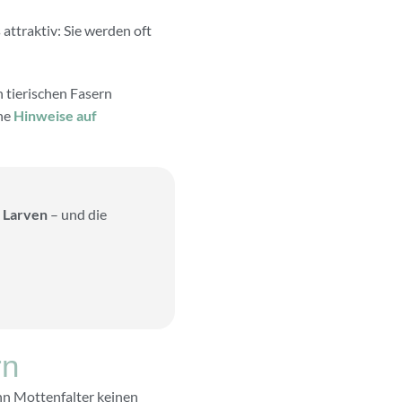
attraktiv: Sie werden oft
n tierischen Fasern
che
Hinweise auf
e Larven
– und die
rn
nn Mottenfalter keinen