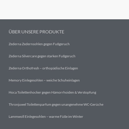
ÜBER UNSERE PRODUKTE
Zederna Zedernsohlen gegen Fußgeruch
Zederna Silvercare gegen starken Fußgeruch
Zederna Orthofresh – orthopädische Einlagen
Memory Einlegesohlen – weiche Schuheinlagen
Hoca Toilettenhocker gegen Hämorrhoiden & Verstopfung
Thronjuwel Toilettenparfum gegen unangenehme WC-Gerüche
Lammwoll Einlegesohlen – warme Füße im Winter