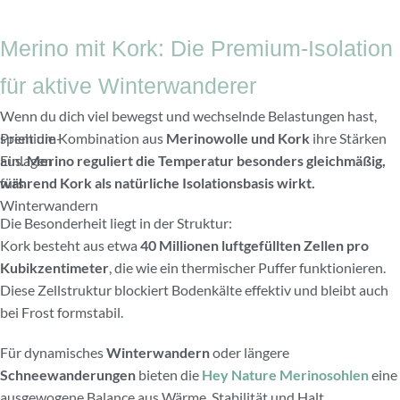
Merino mit Kork: Die Premium-Isolation
für aktive Winterwanderer
Wenn du dich viel bewegst und wechselnde Belastungen hast,
Premium-
spielt die Kombination aus
Merinowolle und Kork
ihre Stärken
Einlagen
aus.
Merino reguliert die Temperatur besonders gleichmäßig,
fürs
während Kork als natürliche Isolationsbasis wirkt.
Winterwandern
Die Besonderheit liegt in der Struktur:
Kork besteht aus etwa
40 Millionen luftgefüllten Zellen pro
Kubikzentimeter
, die wie ein thermischer Puffer funktionieren.
Diese Zellstruktur blockiert Bodenkälte effektiv und bleibt auch
bei Frost formstabil.
Für dynamisches
Winterwandern
oder längere
Schneewanderungen
bieten die
Hey Nature Merinosohlen
eine
ausgewogene Balance aus Wärme, Stabilität und Halt.