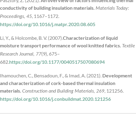
Pásztory, Z. (2021).
An overview of factors influencing thermal
conductivity of building insulation materials.
Materials Today:
, 1167–1172.
Proceedings, 45
https://doi.org/10.1016/j.matpr.2020.08.605
Li, Y., & Holcombe, B. V. (2007).
Characterization of liquid
moisture transport performance of wool knitted fabrics.
Textile
(9), 675–
Research Journal, 77
682.
https://doi.org/10.1177/0040517507080694
Ihamouchen, C., Bensadoun, F., & Imad, A. (2021).
Development
and characterization of cork-based thermal insulation
materials.
, 121256.
Construction and Building Materials, 269
https://doi.org/10.1016/j.conbuildmat.2020.121256