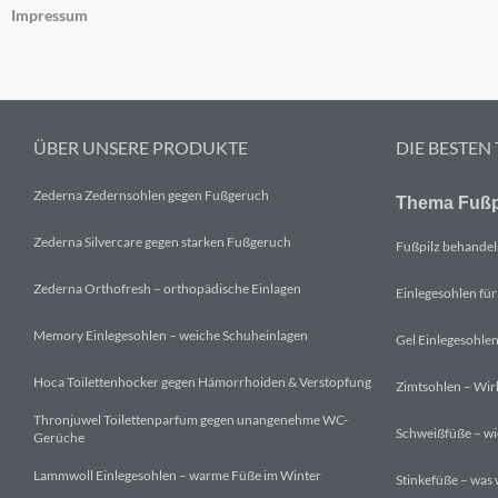
Impressum
ÜBER UNSERE PRODUKTE
DIE BESTEN
Zederna Zedernsohlen gegen Fußgeruch
Thema Fußp
Zederna Silvercare gegen starken Fußgeruch
Fußpilz behandeln
Zederna Orthofresh – orthopädische Einlagen
Einlegesohlen für
Memory Einlegesohlen – weiche Schuheinlagen
Gel Einlegesohlen
Hoca Toilettenhocker gegen Hämorrhoiden & Verstopfung
Zimtsohlen – Wirk
Thronjuwel Toilettenparfum gegen unangenehme WC-
Schweißfüße – wie
Gerüche
Lammwoll Einlegesohlen – warme Füße im Winter
Stinkefüße – was 