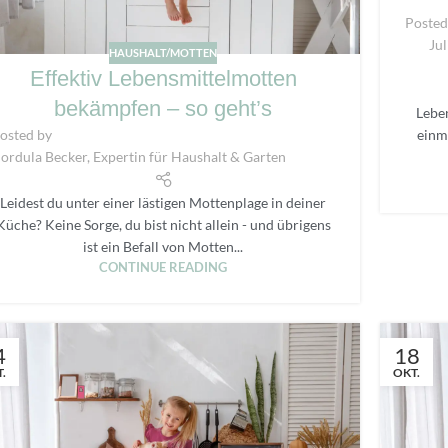
Posted
Ju
HAUSHALT/MOTTEN
Effektiv Lebensmittelmotten
bekämpfen – so geht’s
Lebe
einm
osted by
ordula Becker, Expertin für Haushalt & Garten
Leidest du unter einer lästigen Mottenplage in deiner
Küche? Keine Sorge, du bist nicht allein - und übrigens
ist ein Befall von Motten...
CONTINUE READING
4
18
.
OKT.