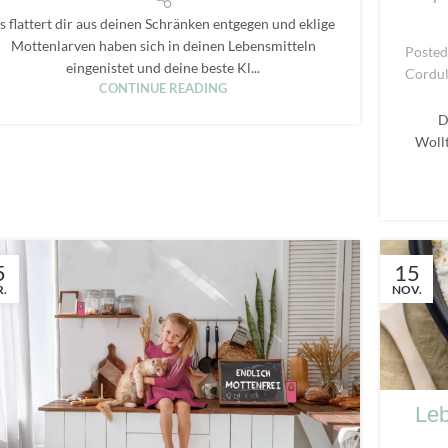
s flattert dir aus deinen Schränken entgegen und eklige
Mottenlarven haben sich in deinen Lebensmitteln
Posted
eingenistet und deine beste Kl...
Cordul
CONTINUE READING
D
Wollt
5
15
.
NOV.
Leb