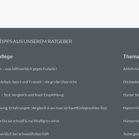
 TIPPS AUS UNSEREM RATGEBER
flege
Thema
Abführmit
 – was hilft wirklich gegen Fußpilz?
Die beste
 Arbeit, Sport und Freizeit – die große Übersicht
Harter St
 – Test, Vergleich und Kauf-Empfehlung
Hämorrhoi
ung, Erfahrungen, Vergleich & wo man sie kauft
Einlegesohlen Test
Hämorrhoi
 Du sie schnell & nachhaltig los wirst
Testergeb
wirklich bei Schweißfüßen hilft