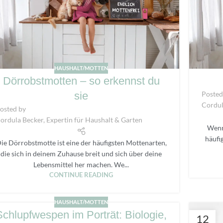
HAUSHALT/MOTTEN
Dörrobstmotten – so erkennst du
sie
Posted
Cordul
osted by
ordula Becker, Expertin für Haushalt & Garten
Wenn 
häufi
ie Dörrobstmotte ist eine der häufigsten Mottenarten,
die sich in deinem Zuhause breit und sich über deine
Lebensmittel her machen. We...
CONTINUE READING
HAUSHALT/MOTTEN
Schlupfwespen im Porträt: Biologie,
12