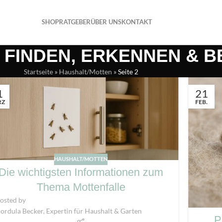
SHOP
RATGEBER
ÜBER UNS
KONTAKT
 FINDEN, ERKENNEN & 
Startseite
»
Haushalt/Motten
»
Seite 2
1
21
RZ
FEB.
HAUSHALT/MOTTEN
Die wichtigsten Informationen zum
Thema Mottenfalle
osted by
ordula Becker, Expertin für Haushalt & Garten
P