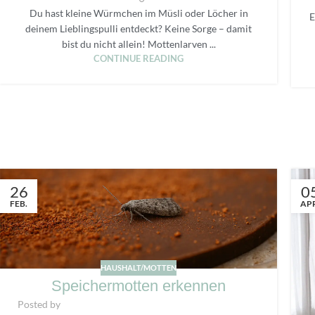
Du hast kleine Würmchen im Müsli oder Löcher in
E
deinem Lieblingspulli entdeckt? Keine Sorge – damit
bist du nicht allein! Mottenlarven ...
CONTINUE READING
26
0
FEB.
APR
HAUSHALT/MOTTEN
Speichermotten erkennen
Posted by