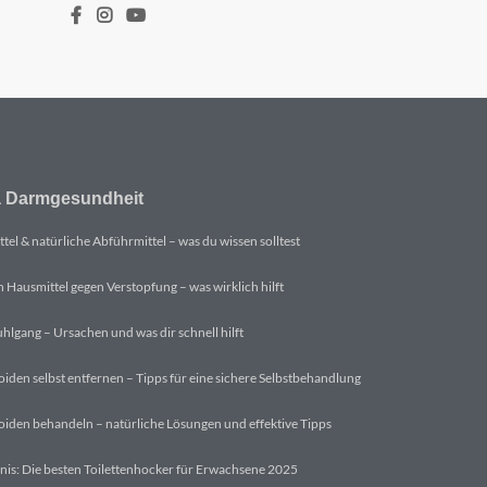
 Darmgesundheit
tel & natürliche Abführmittel – was du wissen solltest
n Hausmittel gegen Verstopfung – was wirklich hilft
uhlgang – Ursachen und was dir schnell hilft
den selbst entfernen – Tipps für eine sichere Selbstbehandlung
den behandeln – natürliche Lösungen und effektive Tipps
nis: Die besten Toilettenhocker für Erwachsene 2025