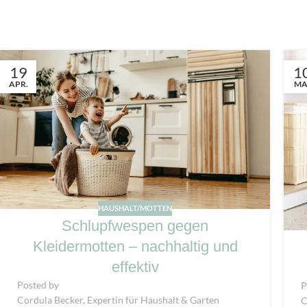
19
1
APR.
MA
HAUSHALT/MOTTEN
Schlupfwespen gegen
Kleidermotten – nachhaltig und
effektiv
Posted by
P
Cordula Becker, Expertin für Haushalt & Garten
C