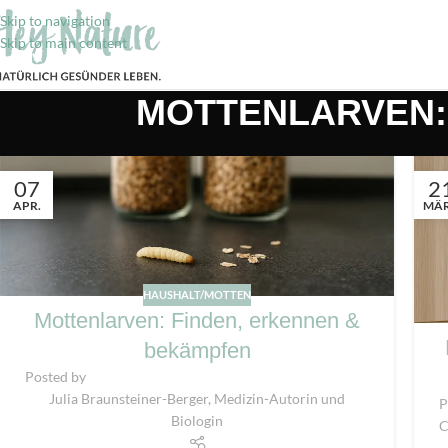
Skip to navigation
Skip to main content
MOTTENLARVEN:
07
2
APR.
MÄ
HAUSHALT/MOTTEN
Mottenlarven: Finden, erkennen &
bekämpfen
Posted by
Julia Braunsteiner-Berger, Medizin-Autorin und
P
Biologin
C