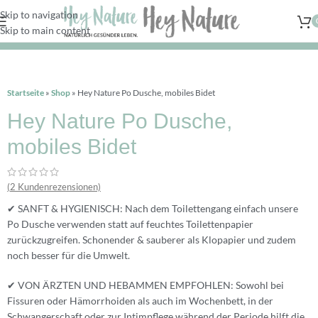
Skip to navigation
Gratislieferung innerhalb Deutschlands ab der 2. Sohle mit dem Gutscheincode
Skip to main content
„frei-ab-2“ oder ab 29,95€ Bestellwert.
Startseite
»
Shop
»
Hey Nature Po Dusche, mobiles Bidet
Hey Nature Po Dusche,
mobiles Bidet
(
2
Kundenrezensionen)
✔ SANFT & HYGIENISCH: Nach dem Toilettengang einfach unsere
Po Dusche verwenden statt auf feuchtes Toilettenpapier
zurückzugreifen. Schonender & sauberer als Klopapier und zudem
noch besser für die Umwelt.
✔ VON ÄRZTEN UND HEBAMMEN EMPFOHLEN: Sowohl bei
Fissuren oder Hämorrhoiden als auch im Wochenbett, in der
Schwangerschaft oder zur Intimpflege während der Periode hilft die